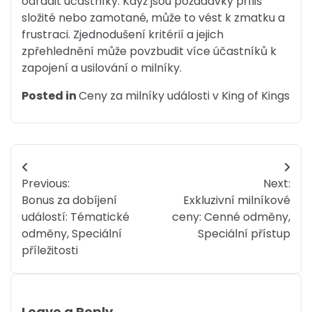
odradit účastníky. Když jsou požadavky příliš
složité nebo zamotané, může to vést k zmatku a
frustraci. Zjednodušení kritérií a jejich
zpřehlednění může povzbudit více účastníků k
zapojení a usilování o milníky.
Posted in
Ceny za milníky události v King of Kings
Post
Previous:
Next:
navigation
Bonus za dobíjení
Exkluzivní milníkové
událostí: Tématické
ceny: Cenné odměny,
odměny, Speciální
Speciální přístup
příležitosti
Leave a Reply