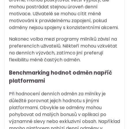
mohou postrádat stejnou úroveň denní
motivace. Uživatelé se mohou cítit méně
motivováni k pravidelnému zapojení, pokud
odměny nejsou spojeny s konzistentními akcemi.
Nakonec volba mezi programy milníků závisí na
preferencích uživatelů. Někteří mohou vzkvétat
na denních výzvách, zatímco jiní preferují
flexibilitu méně častých odměn.
Benchmarking hodnot odměn napříč
platformami
Při hodnocení denních odměn za milníky je
důležité porovnat jejich hodnotu s jinými
platformami. Obvykle se odměny mohou
pohybovat od malých bonusů v aplikaci po
významné slevy nebo exkluzivní obsah. Například
mnoho platforem nabízí denní odměny v