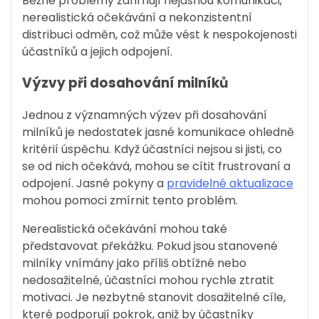
Běžné problémy zahrnují nejasnou komunikaci,
nerealistická očekávání a nekonzistentní
distribuci odměn, což může vést k nespokojenosti
účastníků a jejich odpojení.
Výzvy při dosahování milníků
Jednou z významných výzev při dosahování
milníků je nedostatek jasné komunikace ohledně
kritérií úspěchu. Když účastníci nejsou si jisti, co
se od nich očekává, mohou se cítit frustrovaní a
odpojení. Jasné pokyny a
pravidelné aktualizace
mohou pomoci zmírnit tento problém.
Nerealistická očekávání mohou také
představovat překážku. Pokud jsou stanovené
milníky vnímány jako příliš obtížné nebo
nedosažitelné, účastníci mohou rychle ztratit
motivaci. Je nezbytné stanovit dosažitelné cíle,
které podporují pokrok, aniž by účastníky