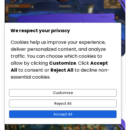
We respect your privacy
Cookies help us improve your experience,
deliver personalized content, and analyze
traffic. You can choose which cookies to
allow by clicking
Customize
. Click
Accept
CENY ZA MILNÍKY UDÁLOSTI V KING OF KINGS
All
to consent or
Reject All
to decline non-
Týdenní ceny za milníky: Probíhající výzvy,
essential cookies.
Zapojení hráčů
Eleanor Blackwood
16/02/2026
15 Min Read
0
Customize
Reject All
Accept All