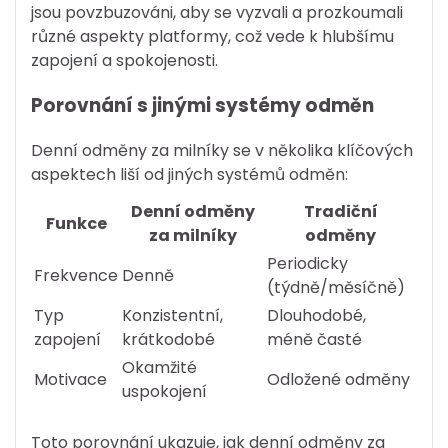
jsou povzbuzováni, aby se vyzvali a prozkoumali
různé aspekty platformy, což vede k hlubšímu
zapojení a spokojenosti.
Porovnání s jinými systémy odměn
Denní odměny za milníky se v několika klíčových
aspektech liší od jiných systémů odměn:
Denní odměny
Tradiční
Funkce
za milníky
odměny
Periodicky
Frekvence
Denně
(týdně/měsíčně)
Typ
Konzistentní,
Dlouhodobé,
zapojení
krátkodobé
méně časté
Okamžité
Motivace
Odložené odměny
uspokojení
Toto porovnání ukazuje, jak denní odměny za