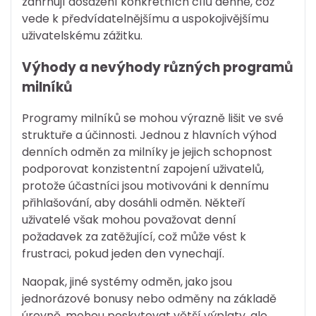
zahrnují dosažení konkrétních cílů denně, což
vede k předvídatelnějšímu a uspokojivějšímu
uživatelskému zážitku.
Výhody a nevýhody různých programů
milníků
Programy milníků se mohou výrazně lišit ve své
struktuře a účinnosti. Jednou z hlavních výhod
denních odměn za milníky je jejich schopnost
podporovat konzistentní zapojení uživatelů,
protože účastníci jsou motivováni k dennímu
přihlašování, aby dosáhli odměn. Někteří
uživatelé však mohou považovat denní
požadavek za zatěžující, což může vést k
frustraci, pokud jeden den vynechají.
Naopak, jiné systémy odměn, jako jsou
jednorázové bonusy nebo odměny na základě
úrovně, mohou poskytovat větší výplaty, ale