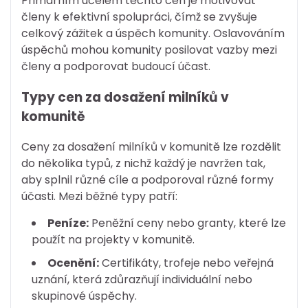
Primárním účelem těchto cen je motivovat
členy k efektivní spolupráci, čímž se zvyšuje
celkový zážitek a úspěch komunity. Oslavováním
úspěchů mohou komunity posilovat vazby mezi
členy a podporovat budoucí účast.
Typy cen za dosažení milníků v
komunitě
Ceny za dosažení milníků v komunitě lze rozdělit
do několika typů, z nichž každý je navržen tak,
aby splnil různé cíle a podporoval různé formy
účasti. Mezi běžné typy patří:
Peníze:
Peněžní ceny nebo granty, které lze
použít na projekty v komunitě.
Ocenění:
Certifikáty, trofeje nebo veřejná
uznání, která zdůrazňují individuální nebo
skupinové úspěchy.