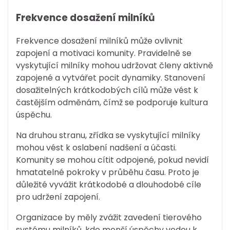
Frekvence dosažení milníků
Frekvence dosažení milníků může ovlivnit
zapojení a motivaci komunity. Pravidelně se
vyskytující milníky mohou udržovat členy aktivně
zapojené a vytvářet pocit dynamiky. Stanovení
dosažitelných krátkodobých cílů může vést k
častějším odměnám, čímž se podporuje kultura
úspěchu.
Na druhou stranu, zřídka se vyskytující milníky
mohou vést k oslabení nadšení a účasti.
Komunity se mohou cítit odpojené, pokud nevidí
hmatatelné pokroky v průběhu času. Proto je
důležité vyvážit krátkodobé a dlouhodobé cíle
pro udržení zapojení.
Organizace by měly zvážit zavedení tierového
systému milníků, kde menší úspěchy vedou k