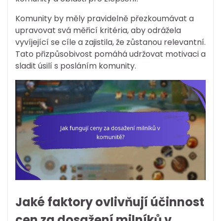
Komunity by měly pravidelně přezkoumávat a
upravovat svá měřicí kritéria, aby odrážela
vyvíjející se cíle a zajistila, že zůstanou relevantní.
Tato přizpůsobivost pomáhá udržovat motivaci a
sladit úsilí s posláním komunity.
Jaké faktory ovlivňují účinnost
cen za dosažení milníků v