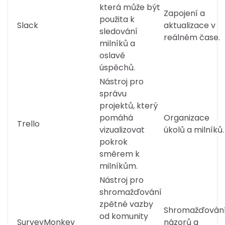
která může být
Zapojení a
použita k
Slack
aktualizace v
sledování
reálném čase.
milníků a
oslavě
úspěchů.
Nástroj pro
správu
projektů, který
pomáhá
Organizace
Trello
vizualizovat
úkolů a milníků.
pokrok
směrem k
milníkům.
Nástroj pro
shromažďování
zpětné vazby
Shromažďován
od komunity
SurveyMonkey
názorů a