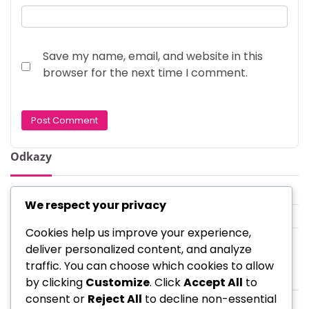
Save my name, email, and website in this
browser for the next time I comment.
Odkazy
Kdo jsme
We respect your privacy
Všechny příspěvky
Cookies help us improve your experience,
Kontaktujte nás
deliver personalized content, and analyze
traffic. You can choose which cookies to allow
Nejnovější příspěvky
by clicking
Customize
. Click
Accept All
to
consent or
Reject All
to decline non-essential
Bonus za dobíjení na sociálních médiích: Odměny za