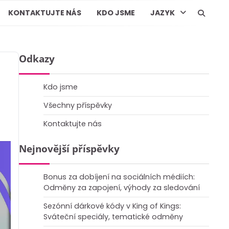
KONTAKTUJTE NÁS
KDO JSME
JAZYK
Odkazy
Kdo jsme
Všechny příspěvky
Kontaktujte nás
Nejnovější příspěvky
Bonus za dobíjení na sociálních médiích:
Odměny za zapojení, výhody za sledování
Sezónní dárkové kódy v King of Kings:
Sváteční speciály, tematické odměny