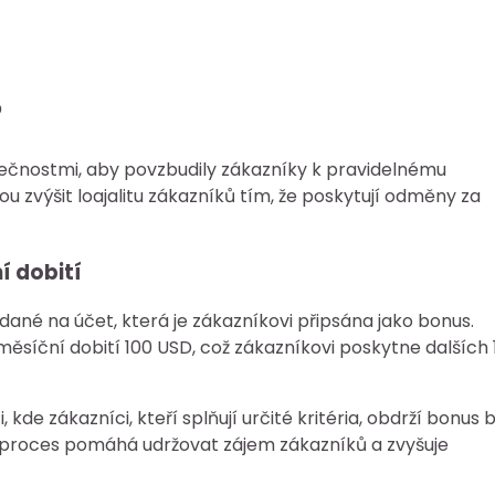
?
ečnostmi, aby povzbudily zákazníky k pravidelnému
u zvýšit loajalitu zákazníků tím, že poskytují odměny za
í dobití
ané na účet, která je zákazníkovi připsána jako bonus.
síční dobití 100 USD, což zákazníkovi poskytne dalších 
de zákazníci, kteří splňují určité kritéria, obdrží bonus 
 proces pomáhá udržovat zájem zákazníků a zvyšuje