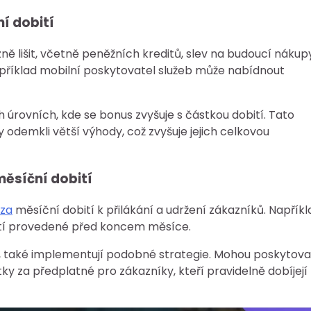
í dobití
 lišit, včetně peněžních kreditů, slev na budoucí nákup
příklad mobilní poskytovatel služeb může nabídnout
úrovních, kde se bonus zvyšuje s částkou dobití. Tato
y odemkli větší výhody, což zvyšuje jejich celkovou
měsíční dobití
 za
měsíční dobití k přilákání a udržení zákazníků. Napříkl
ití provedené před koncem měsíce.
y, také implementují podobné strategie. Mohou poskytova
y za předplatné pro zákazníky, kteří pravidelně dobíjejí