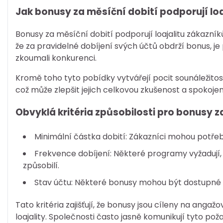
Jak bonusy za měsíční dobití podporují loa
Bonusy za měsíční dobití podporují loajalitu zákazník
že za pravidelné dobíjení svých účtů obdrží bonus, j
zkoumali konkurenci.
Kromě toho tyto pobídky vytvářejí pocit sounáležitost
což může zlepšit jejich celkovou zkušenost a spokojen
Obvyklá kritéria způsobilosti pro bonusy z
Minimální částka dobití: Zákazníci mohou potřebo
Frekvence dobíjení: Některé programy vyžadují, a
způsobilí.
Stav účtu: Některé bonusy mohou být dostupné 
Tato kritéria zajišťují, že bonusy jsou cíleny na ang
loajality. Společnosti často jasně komunikují tyto po