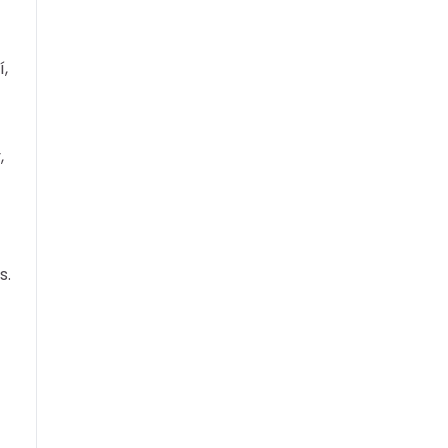
í,
,
s.