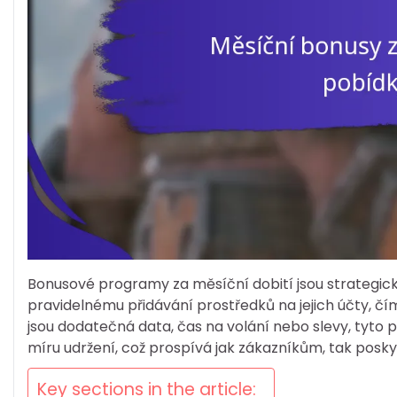
Bonusové programy za měsíční dobití jsou strategick
pravidelnému přidávání prostředků na jejich účty, čí
jsou dodatečná data, čas na volání nebo slevy, tyto p
míru udržení, což prospívá jak zákazníkům, tak posk
Key sections in the article: