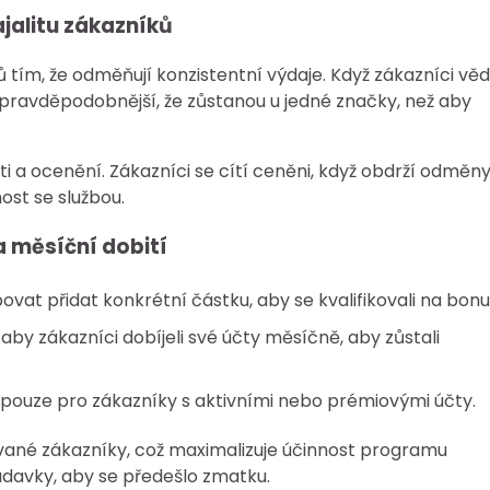
jalitu zákazníků
ů tím, že odměňují konzistentní výdaje. Když zákazníci věd
e pravděpodobnější, že zůstanou u jedné značky, než aby
i a ocenění. Zákazníci se cítí ceněni, když obdrží odměny
ost se službou.
a měsíční dobití
vat přidat konkrétní částku, aby se kvalifikovali na bonu
by zákazníci dobíjeli své účty měsíčně, aby zůstali
pouze pro zákazníky s aktivními nebo prémiovými účty.
ažované zákazníky, což maximalizuje účinnost programu
žadavky, aby se předešlo zmatku.