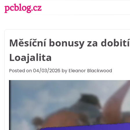
Skip
pcblog.cz
to
content
Měsíční bonusy za dobit
Loajalita
Posted on
04/03/2026
by
Eleanor Blackwood