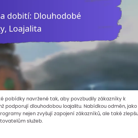
é pobídky navržené tak, aby povzbudily zákazníky k
mž podporují dlouhodobou loajalitu. Nabídkou odměn, jako
rogramy nejen zvyšují zapojení zákazníků, ale také zlepšu
ytovatelům služeb.