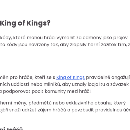
King of Kings?
í kódy, které mohou hráči vyměnit za odměny jako projev
o kódy jsou navrženy tak, aby zlepšily herní zážitek tím, 
ěn pro hráče, kteří se s
King of Kings
pravidelně angažují
ch událostí nebo milníků, aby uznaly loajalitu a závazek
a podporovat pocit komunity mezi hráči.
erní měny, předmětů nebo exkluzivního obsahu, který
jáři snaží udržet zájem hráčů a povzbudit pravidelnou úč
ní hráčů