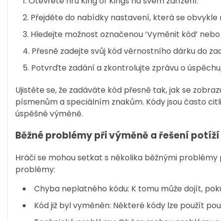
Otevřete hru King of Kings na svém zařízení.
Přejděte do nabídky nastavení, která se obvykle 
Hledejte možnost označenou ‘Vyměnit kód’ nebo 
Přesně zadejte svůj kód věrnostního dárku do za
Potvrďte zadání a zkontrolujte zprávu o úspěchu,
Ujistěte se, že zadáváte kód přesně tak, jak se zobr
písmenům a speciálním znakům. Kódy jsou často citl
úspěšné výměně.
Běžné problémy při výměně a řešení potíží
Hráči se mohou setkat s několika běžnými problémy 
problémy:
Chyba neplatného kódu: K tomu může dojít, pok
Kód již byl vyměněn: Některé kódy lze použít pou